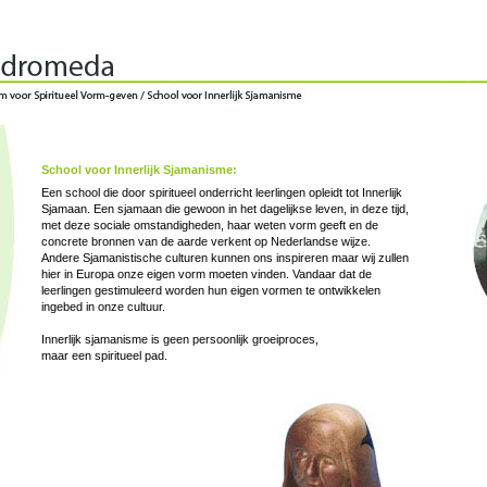
School voor Innerlijk Sjamanisme:
Een school die door spiritueel onderricht leerlingen opleidt tot Innerlijk
Sjamaan. Een sjamaan die gewoon in het dagelijkse leven, in deze tijd,
met deze sociale omstandigheden, haar weten vorm geeft en de
concrete bronnen van de aarde verkent op Nederlandse wijze.
Andere Sjamanistische culturen kunnen ons inspireren maar wij zullen
hier in Europa onze eigen vorm moeten vinden. Vandaar dat de
leerlingen gestimuleerd worden hun eigen vormen te ontwikkelen
ingebed in onze cultuur.
Innerlijk sjamanisme is geen persoonlijk groeiproces,
maar een spiritueel pad.